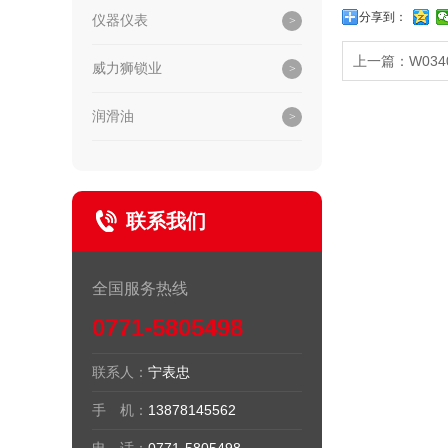
分享到：
仪器仪表
上一篇：
W03
威力狮锁业
润滑油
联系我们
全国服务热线
0771-5805498
联系人：
宁表忠
手 机：
13878145562